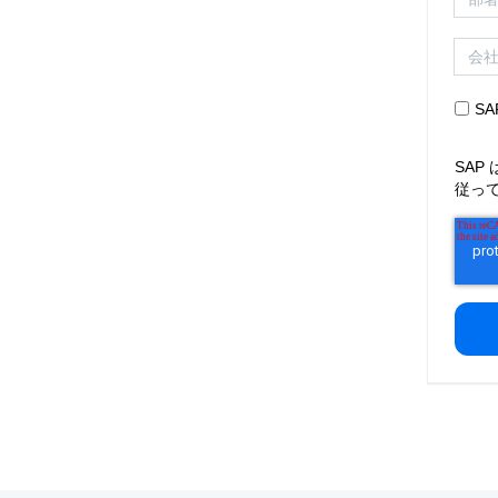
S
SAP
従っ