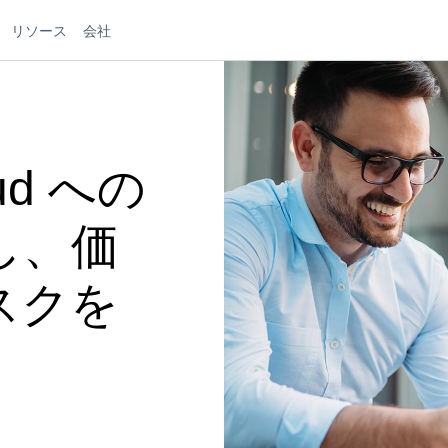
リソース
会社
oud への
し、価
スクを