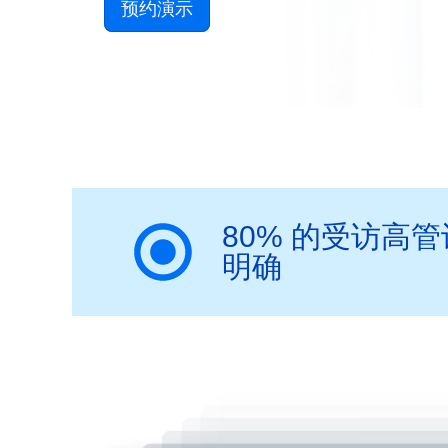
预约演示
80% 的受访高
明确