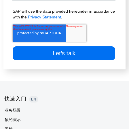
SAP will use the data provided hereunder in accordance
with the
Privacy Statement
.
Footer
快速入门
EN
业务场景
预约演示
定价