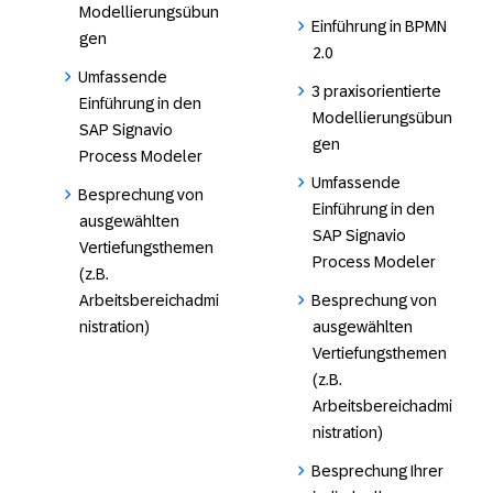
Modellierungsübun
Einführung in BPMN
gen
2.0
Umfassende
3 praxisorientierte
Einführung in den
Modellierungsübun
SAP Signavio
gen
Process Modeler
Umfassende
Besprechung von
Einführung in den
ausgewählten
SAP Signavio
Vertiefungsthemen
Process Modeler
(z.B.
Arbeitsbereichadmi
Besprechung von
nistration)
ausgewählten
Vertiefungsthemen
(z.B.
Arbeitsbereichadmi
nistration)
Besprechung Ihrer