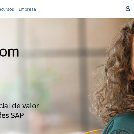
ecursos
Empresa
com
ial de valor
ões SAP