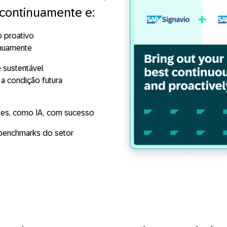
 continuamente e:
o proativo
inuamente
 sustentável
 a condição futura
tes, como IA, com sucesso
benchmarks do setor