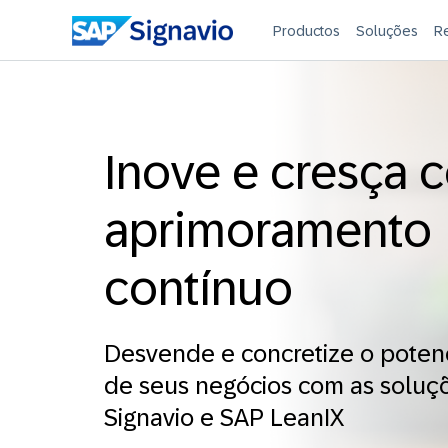
Productos
Soluções
R
Inove e cresça 
aprimoramento
contínuo
Desvende e concretize o potenc
de seus negócios com as soluç
Signavio e SAP LeanIX