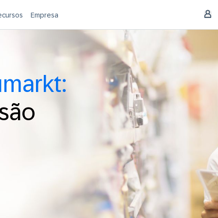
ecursos
Empresa
markt:
são