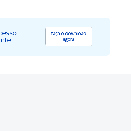
ucesso
faça o download
ente
agora