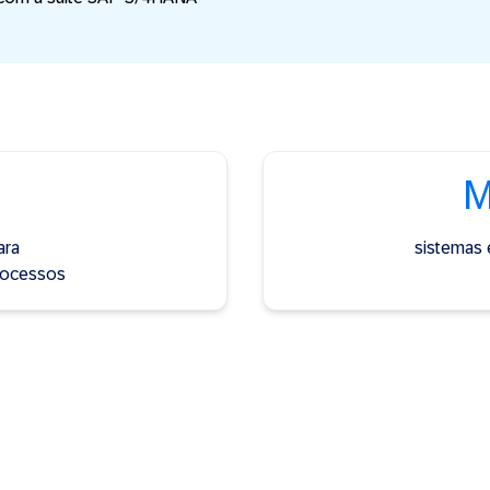
M
ara
sistemas 
rocessos