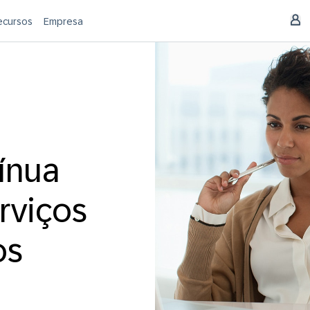
ecursos
Empresa
ínua
rviços
os