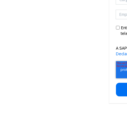
Ent
tel
A SAP
Decla