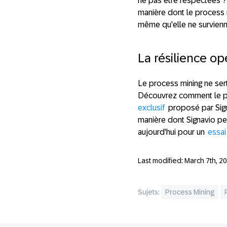
ne pas être respectées ?
manière dont le process m
même qu'elle ne survienn
La résilience op
Le process mining ne sert 
Découvrez comment le pro
exclusif
proposé par Sign
manière dont Signavio peu
aujourd'hui pour un
essai
Last modified: March 7th, 2
Sujets:
Process Mining
Footer