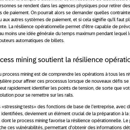
sonnes se rendent dans les agences physiques pour retirer des 
s de paiement. On pourrait alors se demander quelles contraint
ux autres systèmes de paiement, et si cela signifie qu'il faut p
nte. La résilience opérationnelle permet d'être capable de pré
nt au moins une idée générale du temps maximum pendant lequel l
ributeurs automatiques de billets.
ess mining soutient la résilience opérati
u process mining est de comprendre les opérations à tous les niv
gulière pour affiner ces processus lorsque de nouveaux défis se
peut rapidement identifier les points de tension, de sorte que vo
lution pour se remettre sur les rails.
es «stressing tests» des fonctions de base de l'entreprise, avec d
entifiées, deviennent un élément crucial de la préparation à la 
 dont le process mining favorise la résilience opérationnelle. Le
rche ces vulnérabilités, permettant d'obtenir des informations dét