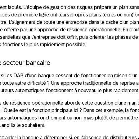
nt isolés. L'équipe de gestion des risques prépare un plan sans 
uipes de première ligne ont leurs propres plans (écrits ou non) p
tre. L'alignement de toute une entreprise dans le cadre d'un plan
e offerte par une approche de résilience opérationnelle. En d'autr
ntielles que l'entreprise doit offrir, puis orienter les phases de
 fonctions le plus rapidement possible.
 secteur bancaire
si les DAB d'une banque cessent de fonctionner, en raison d'u
toute autre difficulté ? Une approche traditionnelle de reprise ap
ributeurs automatiques fonctionnent à nouveau le plus rapidemen
de résilience opérationnelle aborde cette question d'une maniè
 : Quelle est la fonction principale ici ? Dans cet exemple, la fon
teurs automatiques fonctionnent ou non, mais plutôt de permettre
uand ils le souhaitent.
it aider la banque à déterminer si, en l'absence de distributeur