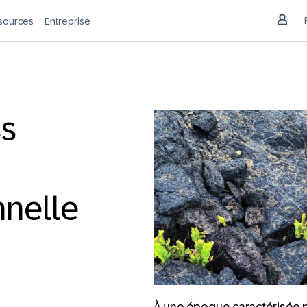
sources
Entreprise
s
nnelle
À une époque caractérisée pa