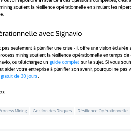
 Pouvoir répondre à l'avance à ces questions complexes, c'est a
ining soutient la résilience opérationnelle en simulant les réper
e.
érationnelle avec Signavio
pas seulement à planifier une crise - il offre une vision éclairée a
cess mining soutient la résilience opérationnelle en temps de 
avio, ou téléchargez un
guide complet
sur le sujet. Si vous souh
t aider votre entreprise à planifier son avenir, pourquoi ne pas 
 gratuit de 30 jours
.
023
Process Mining
Gestion des Risques
Résilience Opérationnelle