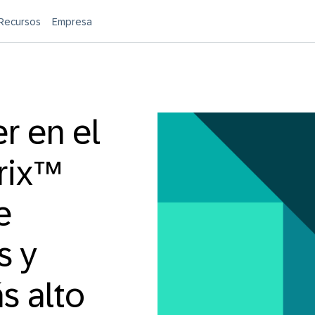
Recursos
Empresa
r en el
rix™
e
s y
s alto