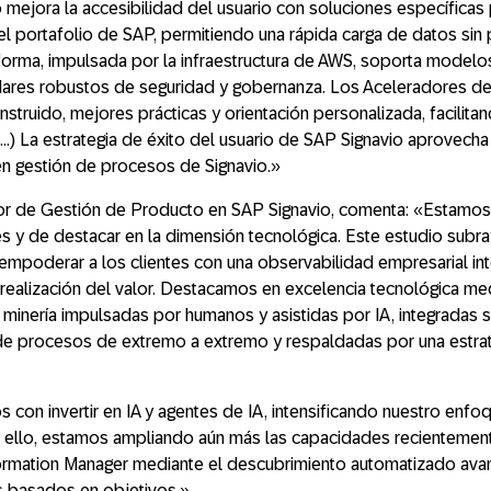
 mejora la accesibilidad del usuario con soluciones específicas p
el portafolio de SAP, permitiendo una rápida carga de datos sin
aforma, impulsada por la infraestructura de AWS, soporta modelo
dares robustos de seguridad y gobernanza. Los Aceleradores de
struido, mejores prácticas y orientación personalizada, facilita
…) La estrategia de éxito del usuario de SAP Signavio aprovecha
en gestión de procesos de Signavio.»
tor de Gestión de Producto en SAP Signavio
, comenta: «Estamos
 y de destacar en la dimensión tecnológica. Este estudio subr
mpoderar a los clientes con una observabilidad empresarial in
 realización del valor. Destacamos en excelencia tecnológica m
minería impulsadas por humanos y asistidas por IA, integradas 
de procesos de extremo a extremo y respaldadas por una estrat
on invertir en IA y agentes de IA, intensificando nuestro enfoq
ra ello, estamos ampliando aún más las capacidades recienteme
ormation Manager mediante el descubrimiento automatizado ava
os basados en objetivos.»