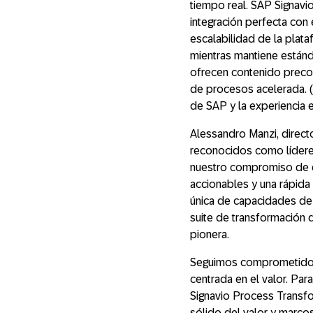
tiempo real. SAP Signavio
integración perfecta con 
escalabilidad de la plat
mientras mantiene están
ofrecen contenido precon
de procesos acelerada. (
de SAP y la experiencia 
Alessandro Manzi, direc
reconocidos como líderes
nuestro compromiso de e
accionables y una rápida
única de capacidades de 
suite de transformación 
pionera.
Seguimos comprometidos c
centrada en el valor. Pa
Signavio Process Transf
sólido del valor y marc