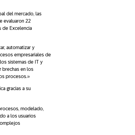
al del mercado, las
Se evaluaron 22
s de Excelencia
ar, automatizar y
rocesos empresariales de
los sistemas de IT y
ar brechas en los
tos procesos.»
ca gracias a su
 procesos, modelado,
do a los usuarios
 complejos