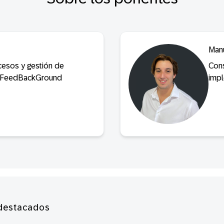
Man
cesos y gestión de
Cons
, FeedBackGround
imp
destacados