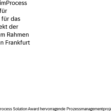
eimProcess
für
 für das
ekt der
 im Rahmen
in Frankfurt
 Process Solution Award hervorragende Prozessmanagementproje