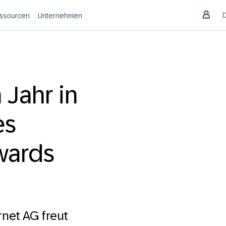
ssourcen
Unternehmen
 Jahr in
es
wards
net AG freut