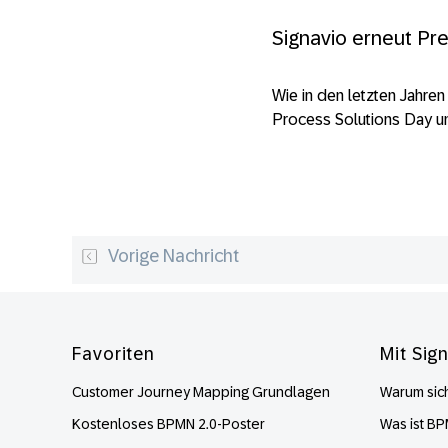
Signavio erneut Pr
Wie in den letzten Jahre
Process Solutions Day und
Vorige Nachricht
Footer
Favoriten
Mit Sig
Customer Journey Mapping Grundlagen
Warum sich
Kostenloses BPMN 2.0-Poster
Was ist B