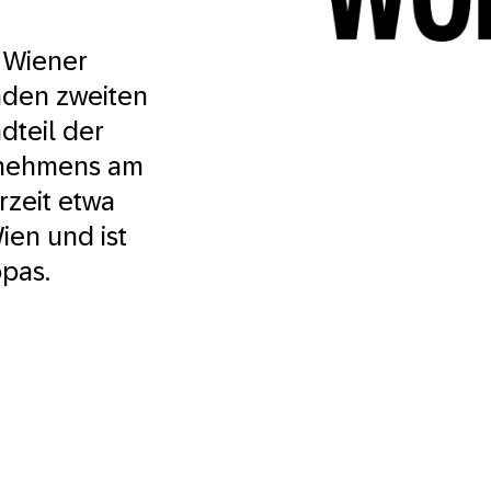
 Wiener
nden zweiten
dteil der
rnehmens am
zeit etwa
en und ist
pas.