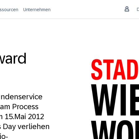
ssourcen
Unternehmen
ward
ndenservice
h am Process
m 15.Mai 2012
s Day verliehen
io-