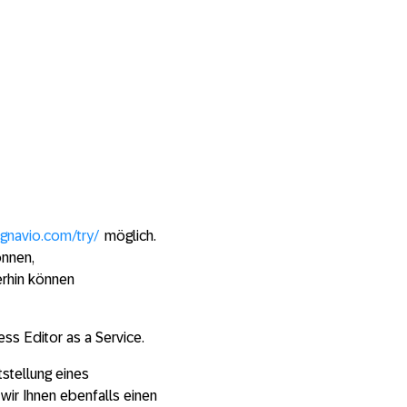
ignavio.com/try/
möglich.
önnen,
rhin können
s Editor as a Service.
tstellung eines
wir Ihnen ebenfalls einen