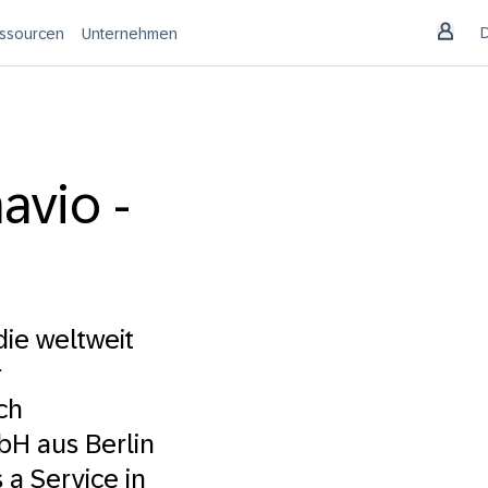
ssourcen
Unternehmen
avio -
ie weltweit
r
ch
bH aus Berlin
 a Service in