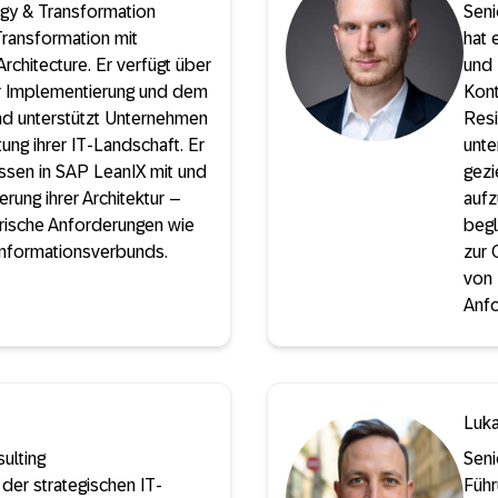
ogy & Transformation
Seni
 Transformation mit
hat 
rchitecture. Er verfügt über
und 
r Implementierung und dem
Kont
d unterstützt Unternehmen
Resi
ung ihrer IT-Landschaft. Er
unte
issen in SAP LeanIX mit und
gezi
rung ihrer Architektur –
aufz
orische Anforderungen wie
begl
s Informationsverbunds.
zur 
von 
Anfo
Luka
ulting
Seni
n der strategischen IT-
Führ