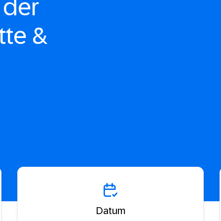
 der
tte &
Datum