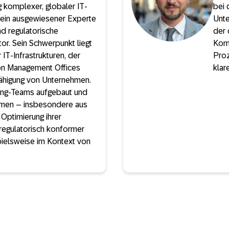
 komplexer, globaler IT-
bei 
ein ausgewiesener Experte
Unte
nd regulatorische
der 
or. Sein Schwerpunkt liegt
Komp
 IT-Infrastrukturen, der
Proz
on Management Offices
klar
fähigung von Unternehmen.
lting-Teams aufgebaut und
hmen – insbesondere aus
Optimierung ihrer
regulatorisch konformer
pielsweise im Kontext von