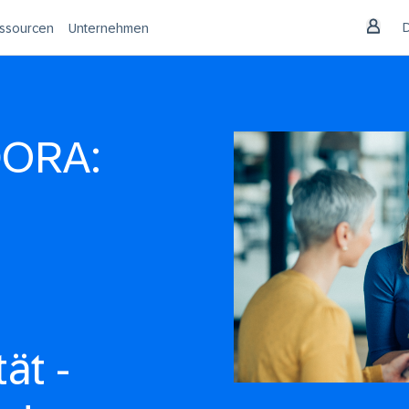
ssourcen
Unternehmen
DORA:
ät -