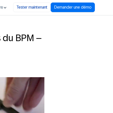
Tester maintenant
Demander une démo
FR
rs du BPM –