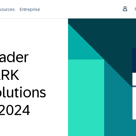
sources
Entreprise
eader
ARK
lutions
 2024