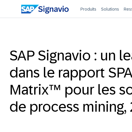
Produits
Solutions
Res
SAP Signavio : un l
dans le rapport SP
Matrix™ pour les so
de process mining,