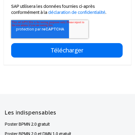
SAP utilisera les données fournies ci-après
conformément à la
déclaration de confidentialité
.
Footer
Les indispensables
Poster BPMN 2.0 gratuit
Poster BPMN 2.0 et DMN 1.0 gratuit