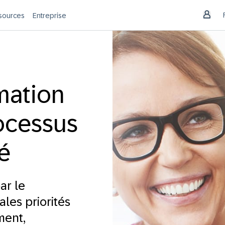
sources
Entreprise
rmation
rocessus
é
ar le
les priorités
ment,