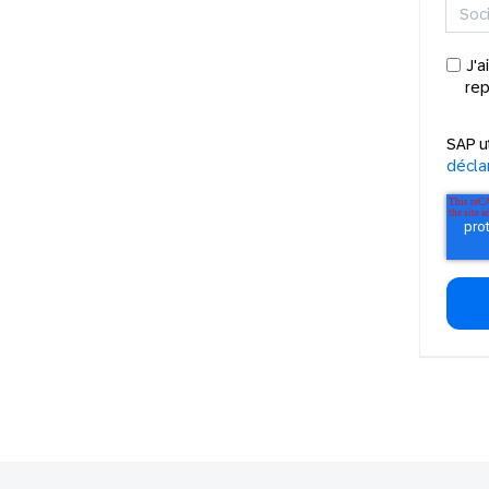
J'a
rep
SAP u
déclar