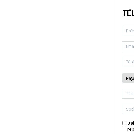
TÉ
J'a
rep