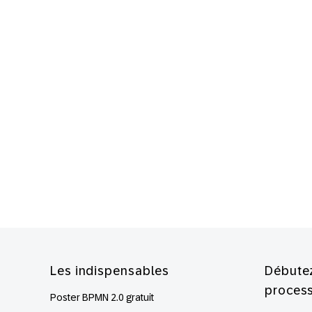
Footer
Les indispensables
Débutez
proces
Poster BPMN 2.0 gratuit