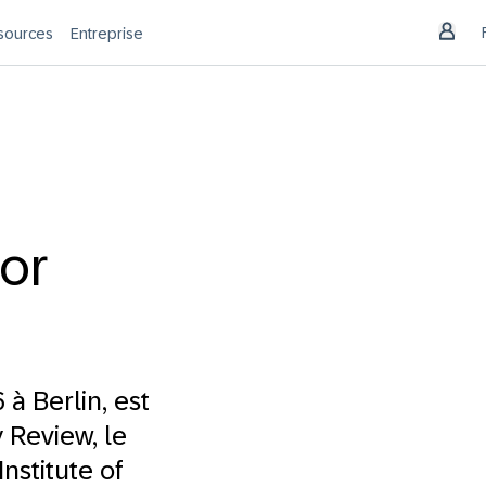
sources
Entreprise
tor
 à Berlin, est
 Review, le
nstitute of