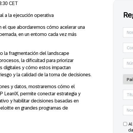
13:30 CET
Re
al a la ejecución operativa
 el que abordaremos cómo acelerar una
obernada, en un entorno cada vez más
 la fragmentación del landscape
rocesos, la dificultad para priorizar
s digitales y cómo estos impactan
l riesgo y la calidad de la toma de decisiones
.
iones y datos
, mostraremos cómo el
AP LeanIX
, permite
conectar estrategia y
tivo y habilitar decisiones basadas en
eloitte
en grandes programas de
Al
da