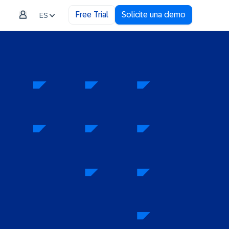
Free Trial
Solicite una demo
ES