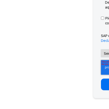
De
aq
Pí
co
SAP 
Decl